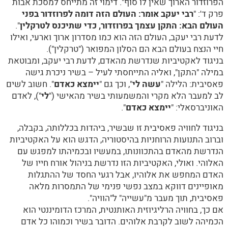
הפרוזדור הארוך שאין לו סוף". דימוי זה מתייחס למסכת אבות
פרק ד': "
רבי יעקב אומר: העולם הזה דומה לפרוזדור בפני
העולם הבא: התקן עצמך בפרוזדור, כדי שתיכנס לטרקלין
".
לדעת רבי יעקב, העולם הזה הוא כמו מסדרון ארוך וארעי, ואילו
חיי הנצח בעולם הבא הם הסלון המפואר ("טרקלין").
בניגוד לאקטיביות שנדרשת מהאדם, לדעת רבי יעקב, ומבוטאת
במילה "התקן", ואליה התייחסתי לעיל – בשיר ניכרת גישה
פאסיבית: הלילה "
עשה לי
", וכך גם "
יימצא כאדם
". חשוב לשים
לב למעבר הלא מקרי והמשמעותי בשיר מהאישי ("
לי
"), לאדם
האוניברסאלי: "
יימצא כאדם
".
בניגוד לחוויה פאסיבית זו שבשיר, ביהדות בכללותה, בקבלה,
וברוב התנועות הרוחניות בהיסטוריה, הדגש הוא על האקטיביות
הנדרשת מהאדם בהתכוונותו, במעשיו ובכמיהתו למפגש עם
האלוהי. ואולי, האקטיביות הזו נדרשת בניהול אורח חייו של
האדם המחפש את אלוהיו, אבל רגעי החסד של ההתגלות
מאופיינים דווקא במצב נפשי פנימי של התמסרות מלאה
פאסיבית, תוך מעבר מ"עשייה" ל"הוויה".
אם כך, בחוויה הרליגיוזית האותנטית, המרכז הדומיננטי הוא
הכמיהה לשוב לקרבת אלוהים. הדובר בשיר וכמוהו כל אדם