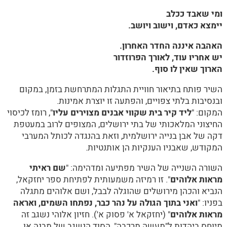
ומי שאבד ככלב
יימצא כאדם,
וישוב ויושב.
האהבה איננה החדר האחרון.
יש אחריו עוד, לאורך הפרוזדור
הארוך שאין לו סוף.
השיר פותח בתיאור חוויית התגלות המתרחשת בזמן, במקום
ובנסיבות בלתי צפויים, והפתעה זו יוצרת אמינות.
המקום: "
ליד קיר בית שקווי אבנים מצוירים עליו
", רומז לכיסוי
החיצוני המלאכותי של בתי ירושלים, המצופים לרוב במעטפת
דקה של אבן בנייה ירושלמית, וזאת בהנגדה לכותל המערבי
המקודש, שאבניו הענקיות הן אותנטיות.
השורה השנייה של השיר מפתיעה ומדהימה: "
שם ראיתי
מראות אלוהים
". זו רמיזה משמעותית לפתיחת ספר יחזקאל,
הנביא והכהן מירושלים שהוגלה לבבל, ושם אלוהים מתגלה
בפניו: "
ואני בתוך הגולה על נהר כבר, נפתחו השמים, ואראה
מראות אלוהים
" (יחזקאל א' פסוק א'). חזיון אלוהי נשגב זה
מיוחס ביהדות ל"מעשה מרכבה", הסוד הנשגב של מבנה או