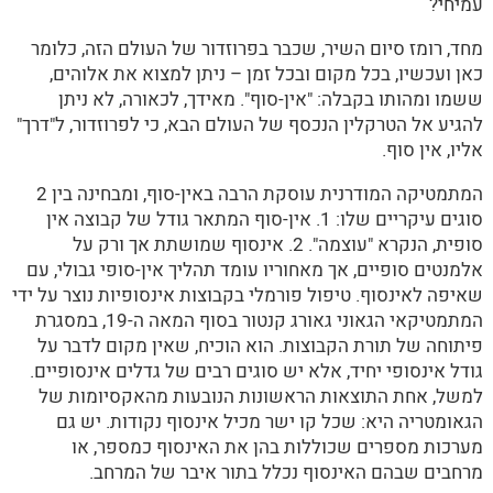
עמיחי?
מחד, רומז סיום השיר, שכבר בפרוזדור של העולם הזה, כלומר
כאן ועכשיו, בכל מקום ובכל זמן – ניתן למצוא את אלוהים,
ששמו ומהותו בקבלה: "אין-סוף". מאידך, לכאורה, לא ניתן
להגיע אל הטרקלין הנכסף של העולם הבא, כי לפרוזדור, ל"דרך"
אליו, אין סוף.
המתמטיקה המודרנית עוסקת הרבה באין-סוף, ומבחינה בין 2
סוגים עיקריים שלו: 1. אין-סוף המתאר גודל של קבוצה אין
סופית, הנקרא "עוצמה". 2. אינסוף שמושתת אך ורק על
אלמנטים סופיים, אך מאחוריו עומד תהליך אין-סופי גבולי, עם
שאיפה לאינסוף. טיפול פורמלי בקבוצות אינסופיות נוצר על ידי
המתמטיקאי הגאוני גאורג קנטור בסוף המאה ה-19, במסגרת
פיתוחה של תורת הקבוצות. הוא הוכיח, שאין מקום לדבר על
גודל אינסופי יחיד, אלא יש סוגים רבים של גדלים אינסופיים.
למשל, אחת התוצאות הראשונות הנובעות מהאקסיומות של
הגאומטריה היא: שכל קו ישר מכיל אינסוף נקודות. יש גם
מערכות מספרים שכוללות בהן את האינסוף כמספר, או
מרחבים שבהם האינסוף נכלל בתור איבר של המרחב.