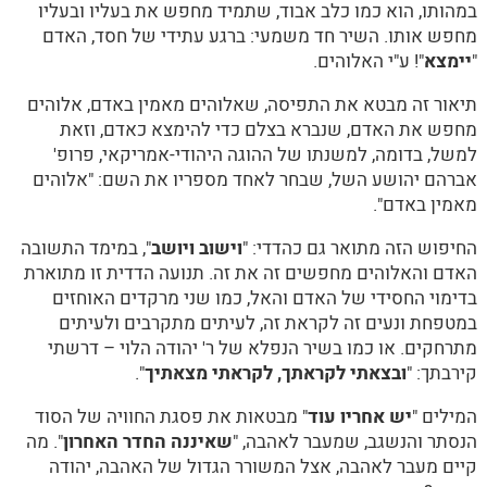
במהותו, הוא כמו כלב אבוד, שתמיד מחפש את בעליו ובעליו
מחפש אותו. השיר חד משמעי: ברגע עתידי של חסד, האדם
"
יימצא
"! ע"י האלוהים.
תיאור זה מבטא את התפיסה, שאלוהים מאמין באדם, אלוהים
מחפש את האדם, שנברא בצלם כדי להימצא כאדם, וזאת
למשל, בדומה, למשנתו של ההוגה היהודי-אמריקאי, פרופ'
אברהם יהושע השל, שבחר לאחד מספריו את השם: "אלוהים
מאמין באדם".
החיפוש הזה מתואר גם כהדדי: "
וישוב ויושב
", במימד התשובה
האדם והאלוהים מחפשים זה את זה. תנועה הדדית זו מתוארת
בדימוי החסידי של האדם והאל, כמו שני מרקדים האוחזים
במטפחת ונעים זה לקראת זה, לעיתים מתקרבים ולעיתים
מתרחקים. או כמו בשיר הנפלא של ר' יהודה הלוי – דרשתי
קירבתך: "
ובצאתי לקראתך, לקראתי מצאתיך
".
המילים "
יש אחריו עוד
" מבטאות את פסגת החוויה של הסוד
הנסתר והנשגב, שמעבר לאהבה, "
שאיננה החדר האחרון
". מה
קיים מעבר לאהבה, אצל המשורר הגדול של האהבה, יהודה