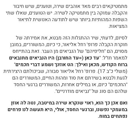
מתמטיקאים רבים מאד אוהבים שירה, וטוענים, שיש חיבור
והקבלה עמוקה בין מתמטיקה לשירה. יש הטוענים, שאלו שתי
השפות המהותיות ביותר שיש לתודעה האנושית לתיאור
המציאות.
לסיום, לדעתי, שיר ההתגלות הזה מבטא, את אמירתה של
חוקרת הקבלה פרופ' רחל אליאור, כי כיום, המשוררים, במובן
מסוים, הם "חליפיהם" של הנביאים מן העבר. זאת בהתייחס
למאמר חז"ל: "
עד כאן (=עד החורבן) היו הנביאים מתנבאים
ברוח הקודש, מכאן ואילך: הט אוזנך ושמע דברי חכמים
"
(משלי כ"ב 17). פרופ' רחל אליאור סבורה, שביכולתם היצירתית
לגעת ולבטא בשירתם את סוד ומהות החיים, המשוררים הם
"החכמים" כיום, או במילים אחרות, המשוררים ברגעי החסד
שלהם הם סוג של "נביאים מודרניים".
ואם אכן כך הוא, ראוי שנקרא שירה במיטבה, נטה לה אוזן
במעמקי נפשנו, וברגעי החסד, אולי, היא תעשה לנו פרחים
נפתחים במוח.