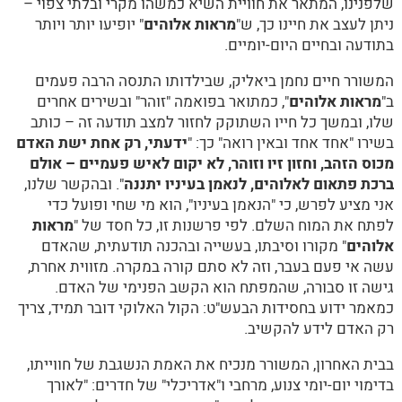
שלפנינו, המתאר את חוויית השיא כמשהו מקרי ובלתי צפוי –
ניתן לעצב את חיינו כך, ש"
מראות אלוהים
" יופיעו יותר ויותר
בתודעה ובחיים היום-יומיים.
המשורר חיים נחמן ביאליק, שבילדותו התנסה הרבה פעמים
ב"
מראות אלוהים
", כמתואר בפואמה "זוהר" ובשירים אחרים
שלו, ובמשך כל חייו השתוקק לחזור למצב תודעה זה – כותב
בשירו "אחד אחד ובאין רואה" כך: "
ידעתי, רק אחת ישת האדם
מכוס הזהב, וחזון זיו וזוהר, לא יקום לאיש פעמיים – אולם
ברכת פתאום לאלוהים, לנאמן בעיניו יתננה
". ובהקשר שלנו,
אני מציע לפרש, כי "הנאמן בעיניו", הוא מי שחי ופועל כדי
לפתח את המוח השלם. לפי פרשנות זו, כל חסד של "
מראות
אלוהים
" מקורו וסיבתו, בעשייה ובהכנה תודעתית, שהאדם
עשה אי פעם בעבר, וזה לא סתם קורה במקרה. מזווית אחרת,
גישה זו סבורה, שהמפתח הוא הקשב הפנימי של האדם.
כמאמר ידוע בחסידות הבעש"ט: הקול האלוקי דובר תמיד, צריך
רק האדם לידע להקשיב.
בבית האחרון, המשורר מנכיח את האמת הנשגבת של חווייתו,
בדימוי יום-יומי צנוע, מרחבי ו"אדריכלי" של חדרים: "לאורך