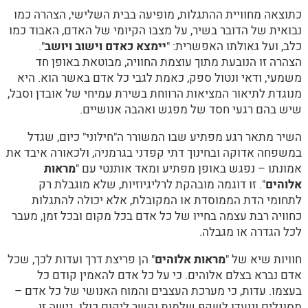
כתוצאה מחוויית ההתגלות, מופיעה בבית השלישי, הצהרה כמו
נבואית של הדובר בשיר, על מצבו הקיומי של האדם, האבוד כמו
כלב, ועל גאולתו האפשרית: "
יימצא כאדם וישוב ויושב
".
הצהרה זו הנובעת מתוך עוצמת החוויה, מבוטאת באופן חד
משמעי, ודאי ונטול ספק, כאמת לגבי כל אדם באשר הוא. היא
מנוגדת לתיאור המציאות הרווחת בשירת עמיחי של אובדן וסבל,
שיש בהם רגעי חסד של מפגש ואהבה אנושיים.
השיר מתאר רגע מפתיע שבו המשורר ה"חילוני" כיום, שגדל
במשפחה אדוקה ובחינוך דתי קפדני בגרמניה, ולכאורה איבד את
אמונתו – נפגש באופן מפתיע ומאד אותנטי עם "
מראות
אלוהים
". זו דוגמה מובהקת לרליגיוזיות, שלא מוגבלת רק
לתחומי הדת הממוסדת או המקובלת, אלא יכולה להתגלות
כחוויה רבת עצמה בחייו של כל אדם בכל מקום ובכל זמן, מעבר
לכל הגדרה או מגבלה.
חוויות שיא של "
מראות אלוהים
" הן פריצת דרך ועדות לכך, שכל
אדם נברא בצלם אלוהים. כי על כל אדם להאמין קודם כל
בעצמו. עדות, כי מערכת העצבים והמוח האנושי של כל אדם –
מסוגלים ונועדו לשקף שלמות וקשר ליקום כולו. גישה זו