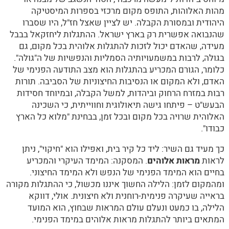
מהות האלוהות, התופס מקום מרכזי בספרות המיסטיקה
היהודית ובמסורת הקבלה. יש לציין שאצל חז"ל, היו שסברו
שהנבואה אפשרית רק בארץ ישראל. ההתגלות ליחזקאל בבבל
מעידה, שהאדם יכול לזכות להתגלות אלוהית בכל מקום, גם
בגולה, לרבות במשמעויותיה הסמליות והנפשיות של ה"גולה".
כלומר, הגורם המכריע בהתגלות הוא מצב התודעה הפנימי של
האדם, ולא המקום או הנסיבות החיצוניות של הסביבה. תורות
רבות במזרח הרחוק וביהדות, למשל הקבלה, ובמיוחד חסידות
הבעש"ט – פיתחו גישה תיאולוגית וחווייתית, כי השכינה
האלוהית שרויה בכל מקום ובכל זמן, בבחינת "מלוא כל הארץ
כבודו".
כך מעיד גם השיר: ליד כל קיר בית, ואפילו הוא "חיקוי", ניתן
לראות
מראות אלוהים
. המסקנה: המימד העיקרי והמכריע
בחיים הוא המימד הפנימי של הנפש ולא המימד החיצוני.
ומהמקום לזמן: הלילה החשוך איננו מכשול, כי ההתגלות מקורה
בראייה שעיקרה פנימית-רוחנית ולא חיצונית. אולי, דווקא
הלילה, בו כמעט ונעלם עולם המראות שבחוץ, הוא המועד
המתאים ביותר להתגלות מראות אלוהים במימד הפנימי.