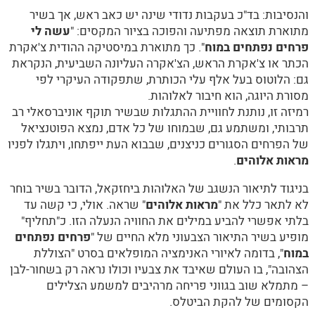
והנסיבות: בד"כ בעקבות נדודי שינה יש כאב ראש, אך בשיר
מתוארת תוצאה מפתיעה והפוכה בציור המקסים: "
עשה לי
פרחים נפתחים במוח
". כך מתוארת במיסטיקה ההודית צ'אקרת
הכתר או צ'אקרת הראש, הצ'אקרה העליונה השביעית, הנקראת
גם: הלוטוס בעל אלף עלי הכותרת, שתפקודה העיקרי לפי
מסורת היוגה, הוא חיבור לאלוהות.
רמיזה זו, נותנת לחוויית ההתגלות שבשיר תוקף אוניברסאלי רב
תרבותי, ומשתמע גם, שבמוחו של כל אדם, נמצא הפוטנציאל
של הפרחים הסגורים כניצנים, שבבוא העת ייפתחו, ויתגלו לפניו
מראות אלוהים
.
בניגוד לתיאור הנשגב של האלוהות ביחזקאל, הדובר בשיר בוחר
לא לתאר כלל את "
מראות אלוהים
" שראה. אולי, כי קשה עד
בלתי אפשרי להביע במילים את החוויה הנעלה הזו. כ"תחליף"
מופיע בשיר התיאור הצבעוני מלא החיים של "
פרחים נפתחים
במוח
", בדומה לאיורי האנימציה המופלאים בסרט "הצוללת
הצהובה", בו העולם שאיבד את צבעיו וכולו נראה רק בשחור-לבן
– מתמלא שוב בגווני פריחה מרהיבים למשמע הצלילים
הקסומים של להקת הביטלס.