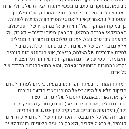
מבוטאת במחקרים, כתבים, מעשי אמנות ויצירות של גדולי הרוח
האנושית לדורותיה. כך למשל בספרו המרתק של הפילוסוף
והפסיכולוג האמריקאי ויליאם ג'יימס "החוויה הדתית לסוגיה",
כך במיקוד המחקרי של "חוויות שיא" במחקריו של הפסיכולוג
האמריקאי אברהם מסלאו, וכך באין-ספור עדויות – לא רק של
מדענים זוכי פרס נובל, אמנים, פילוסופים ומורי רוח מובילים –
אלא גם בחייהם של אנשים רגילים. פיתוח יכולת זו, מוביל
לחיים איכותיים של הצלחה, בריאות, אושר והתגשמות פנימית
וחיצונית – כפי שמעיד גם המחקר המדעי המודרני. מצב זה
נקרא במסורות הרוחניות "
הארה
", והוא מתואר כזכות מלידה של
כל אדם.
המחקר המודרני, בעיקר חקר המוח, מעיד, כי ניתן לפתח ולקדם
תפקוד מלא של הפוטנציאל המוחי ומצבי תודעה גבוהים
לקראת הארה, באמצעות תרגול של יוגה, מדיטציה
טרנסנדנטלית, אורח חיים בריא (ספורט, תזונה, מספיק מנוחה
וכד'), והימנעות מדברים שמזיקים לגוף-נפש. זו האחריות
והבחירה של כל אדם, בסדר העדיפויות שלו, לקדם איכות חיים
פנימית, שהיא העיקרית, ולא רק הישגים חיצוניים. בניגוד לשיר